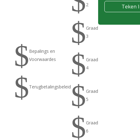
$
2
Koop aanlyn, laai
onmiddellik af en druk
$
gerieflik kwaliteit
Graad
ondersteuning vir sukses,
by die skool en tuis.
3
$
$
Bepalings en
Voorwaardes
Graad
4
$
$
Terugbetalingsbeleid
Graad
5
$
Graad
6