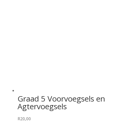
R55,00.
R34,99.
Graad 5 Voorvoegsels en
Agtervoegsels
R
20,00