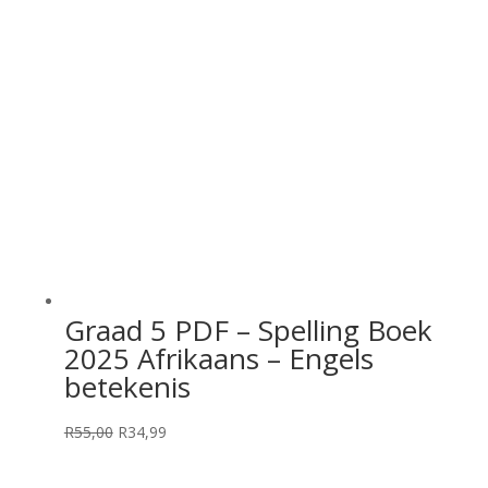
Graad 5 PDF – Spelling Boek
2025 Afrikaans – Engels
betekenis
Original
Current
R
55,00
R
34,99
price
price
was:
is: