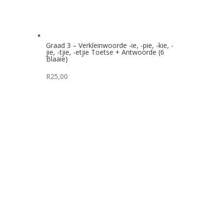
Graad 3 – Verkleinwoorde -ie, -pie, -kie, -
jie, -tjie, -etjie Toetse + Antwoorde (6
Blaaie)
R
25,00