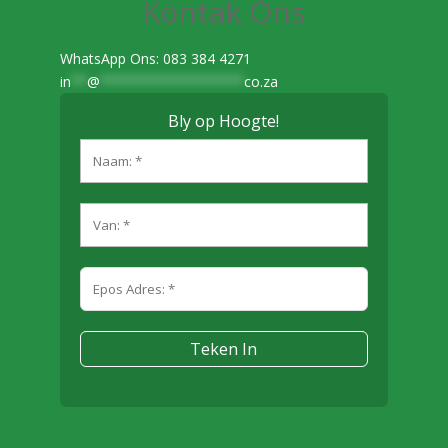
Kontak Ons
WhatsApp Ons: 083 384 4271
in
**
@
******************
co.za
Bly op Hoogte!