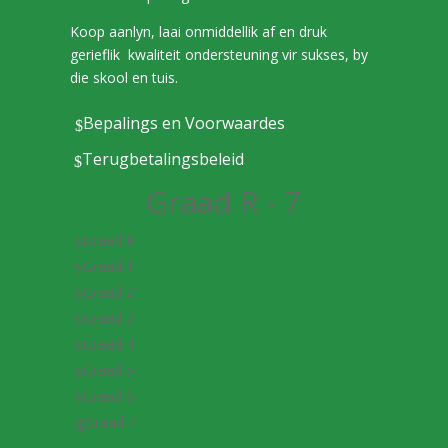
Koop aanlyn, laai onmiddellik af en druk
gerieflik kwaliteit ondersteuning vir sukses, by
die skool en tuis.
Bepalings en Voorwaardes
$
Terugbetalingsbeleid
$
Graad R - 7
Graad R
$
Graad 1
$
Graad 2
$
Graad 3
$
Graad 4
$
Graad 5
$
Graad 6
$
Graad 7
$