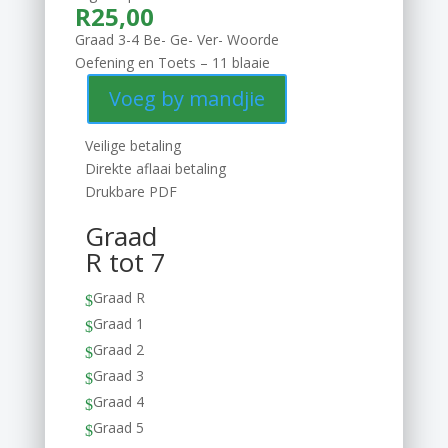
R
25,00
Graad 3-4 Be- Ge- Ver- Woorde
Oefening en Toets – 11 blaaie
Voeg by mandjie
Veilige betaling
Direkte aflaai betaling
Drukbare PDF
Graad
R tot 7
Graad R
$
Graad 1
$
Graad 2
$
Graad 3
$
Graad 4
$
Graad 5
$