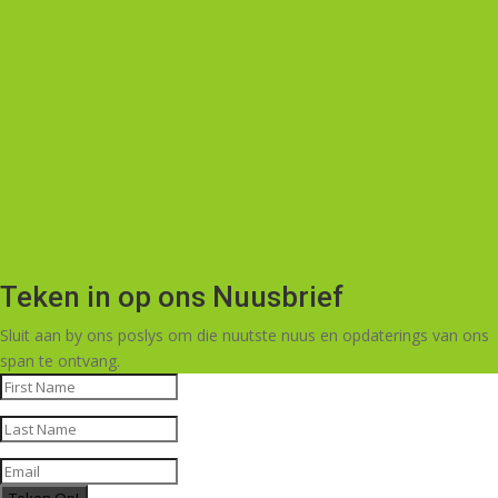
Teken in op ons Nuusbrief
Sluit aan by ons poslys om die nuutste nuus en opdaterings van ons
span te ontvang.
Teken Op!