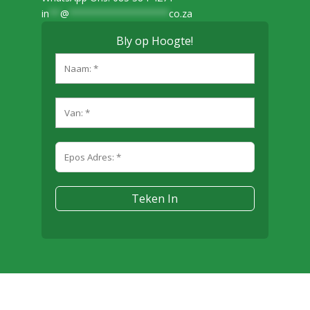
in
**
@
******************
co.za
Bly op Hoogte!