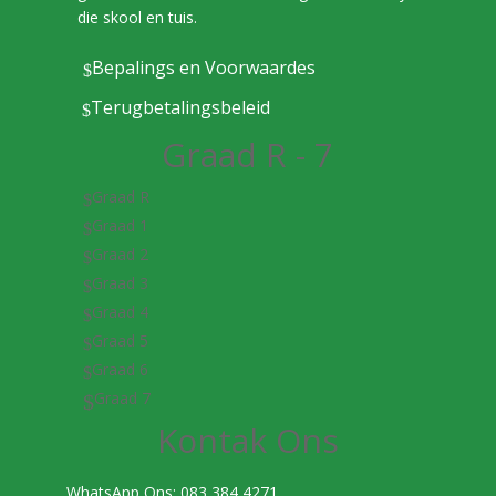
die skool en tuis.
Bepalings en Voorwaardes
$
Terugbetalingsbeleid
$
Graad R - 7
Graad R
$
Graad 1
$
Graad 2
$
Graad 3
$
Graad 4
$
Graad 5
$
Graad 6
$
Graad 7
$
Kontak Ons
WhatsApp Ons: 083 384 4271