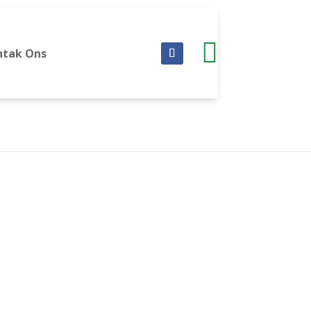

ntak Ons