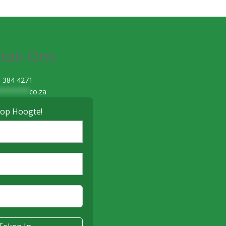
tak Ons
 384 4271
********
co.za
 op Hoogte!