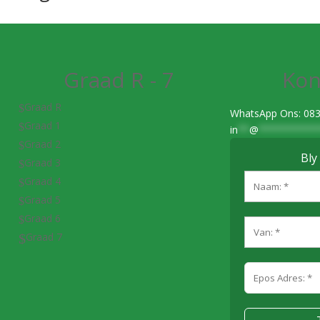
Graad R - 7
Kon
Graad R
$
WhatsApp Ons: 083
Graad 1
$
in
**
@
**********
Graad 2
$
Bly
Graad 3
$
Graad 4
$
Graad 5
$
Graad 6
$
Graad 7
$