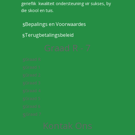
gerieflik kwaliteit ondersteuning vir sukses, by
die skool en tuis.
Bepalings en Voorwaardes
$
Terugbetalingsbeleid
$
Graad R - 7
Graad R
$
Graad 1
$
Graad 2
$
Graad 3
$
Graad 4
$
Graad 5
$
Graad 6
$
Graad 7
$
Kontak Ons