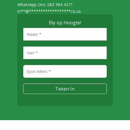
WhatsApp Ons: 083 384 4271
in
**
@
******************
co.za
Bly op Hoogte!