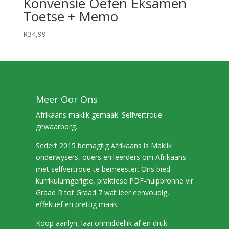
Konvensie Oefen Eksamen
Toetse + Memo
R
34,99
Meer Oor Ons
Afrikaans maklik gemaak. Selfvertroue
gewaarborg.
Sedert 2015 bemagtig Afrikaans is Maklik
onderwysers, ouers en leerders om Afrikaans
met selfvertroue te bemeester. Ons bied
kurrikulumgerigte, praktiese PDF-hulpbronne vir
Graad R tot Graad 7 wat leer eenvoudig,
effektief en prettig maak.
Koop aanlyn, laai onmiddellik af en druk